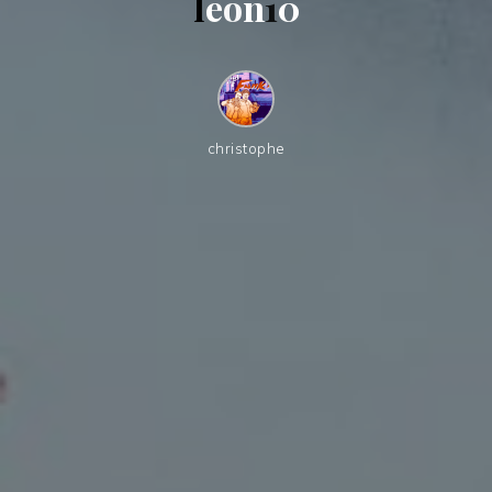
l
e
o
n
1
0
christophe