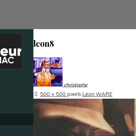
leon8
christophe
Taille
500 × 500
pixels
Leon WARE
originale