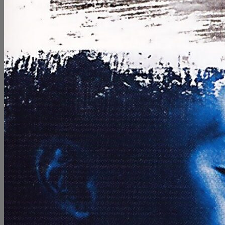
B.O.F.
CLASSIK
COUP DE COEUR
ELECTRONIC WORLD
FUNK / SOUL / R&B
GALERIE