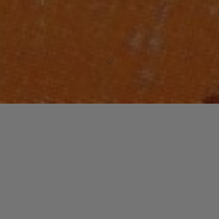
Lecteur
00:00
00:00
audio
Sumthin’Sumthin’
tiré de
Maxwell’s Urban Hang Suite
par
Maxwell. Date de sortie : 1996. Piste 3 sur 11. Genre : R&B
Laisser un commentaire
Votre adresse e-mail ne sera pas publiée.
Les champs
obligatoires sont indiqués avec
*