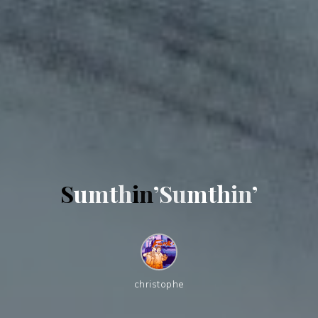
S
u
m
t
h
i
n
’
S
u
m
t
h
i
n
’
christophe