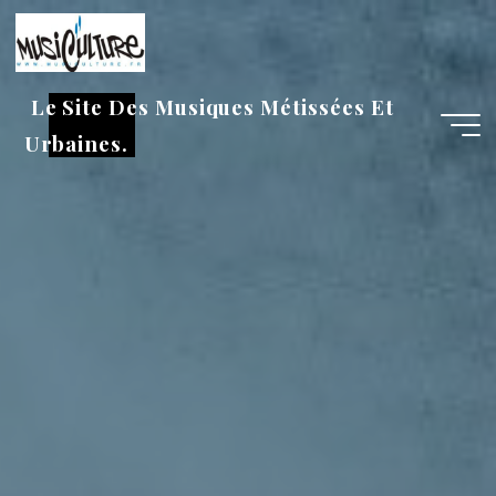
Aller
au
contenu
Le Site Des Musiques Métissées Et
Urbaines.