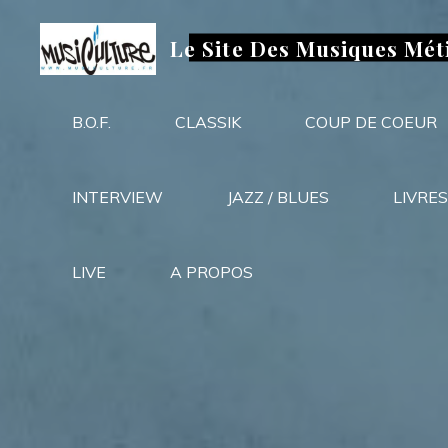
Aller
au
Le Site Des Musiques Mét
contenu
B.O.F.
CLASSIK
COUP DE COEUR
INTERVIEW
JAZZ / BLUES
LIVRES
LIVE
A PROPOS