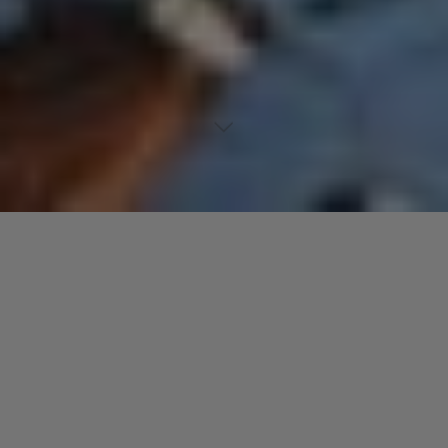
Lecteur
00:00
00:00
audio
Get Down On It
tiré de
Something Special
par Kool & The
Gang.
Laisser un commentaire
Votre adresse e-mail ne sera pas publiée.
Les champs
obligatoires sont indiqués avec
*