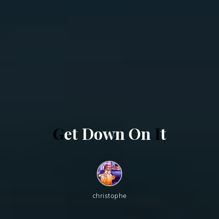
G
e
t
D
o
w
n
O
n
I
t
christophe