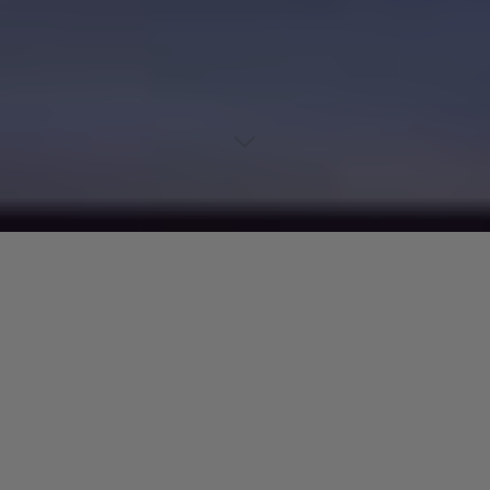
Lecteur
00:00
00:00
audio
High Hopes
tiré de
Best of
par SOS Band. Date de sortie :
1995. Piste 9. Genre : Funk.
Laisser un commentaire
Votre adresse e-mail ne sera pas publiée.
Les champs
obligatoires sont indiqués avec
*