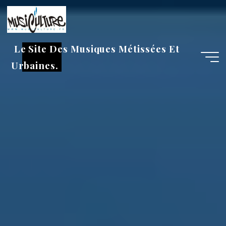
Aller
au
contenu
Le Site Des Musiques Métissées Et
Urbaines.