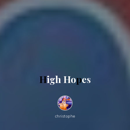
H
i
g
h
H
o
p
e
s
christophe