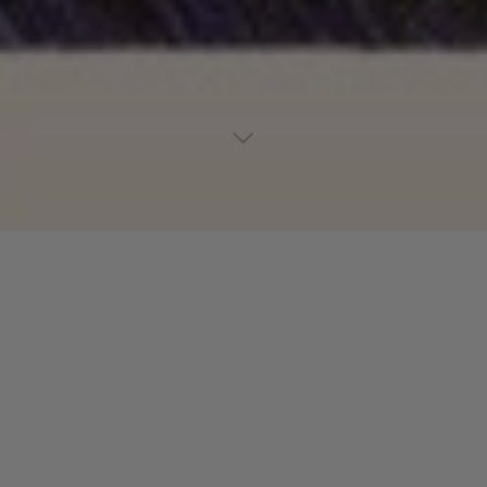
Lecteur
00:00
00:00
audio
Somebody Else’s Guy
tiré de
The Hits
par Jocelyn Brown. Date
de sortie : 1998. Piste 3. Genre : Dance & House.
Laisser un commentaire
Votre adresse e-mail ne sera pas publiée.
Les champs
obligatoires sont indiqués avec
*