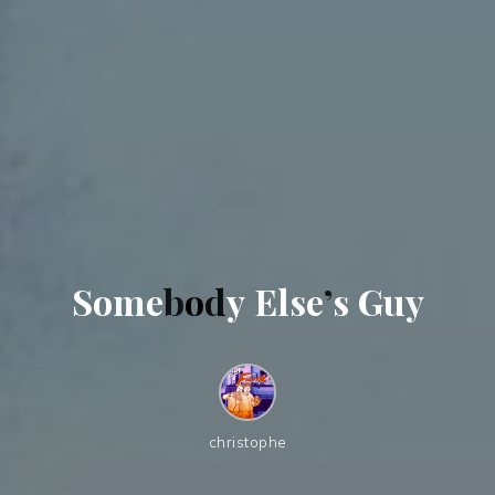
S
o
m
e
b
o
d
y
E
l
s
e
’
s
G
u
y
christophe