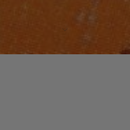
Lecteur
00:00
00:00
audio
Super Freak (12 Version)
tiré de
Street Songs
par Rick James.
Laisser un commentaire
Votre adresse e-mail ne sera pas publiée.
Les champs
obligatoires sont indiqués avec
*