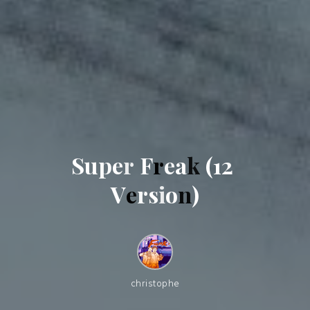
S
u
p
e
r
F
r
e
a
k
(
1
2
V
e
r
s
i
o
n
)
christophe