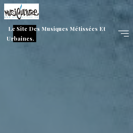
Aller
au
contenu
Le Site Des Musiques Métissées Et
Urbaines.