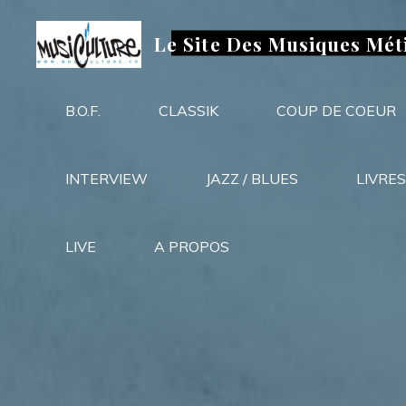
Aller
au
Le Site Des Musiques Mét
contenu
B.O.F.
CLASSIK
COUP DE COEUR
INTERVIEW
JAZZ / BLUES
LIVRES
LIVE
A PROPOS