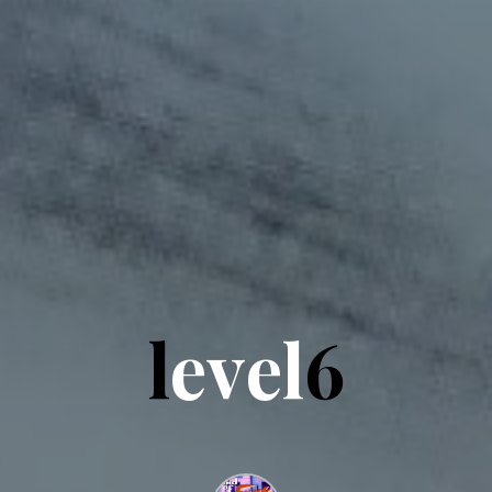
l
e
e
v
e
l
6