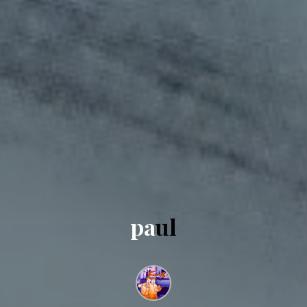
p
a
u
l