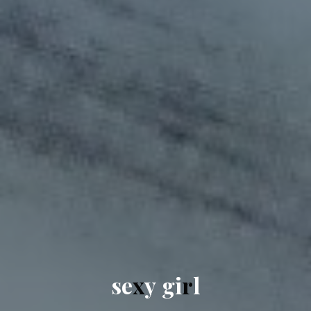
s
e
x
y
g
i
r
l