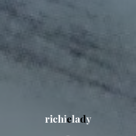
r
i
c
h
i
e
l
a
d
y