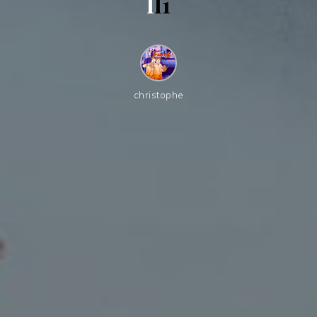
l
l
1
christophe