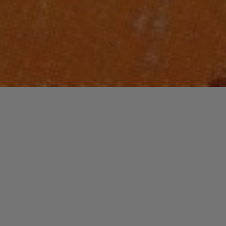
https://www.musiculture.fr/wp-
content/uploads/https://youtu.be/b8wH_keA0k0
Laisser un commentaire
Votre adresse e-mail ne sera pas publiée.
Les champs
obligatoires sont indiqués avec
*