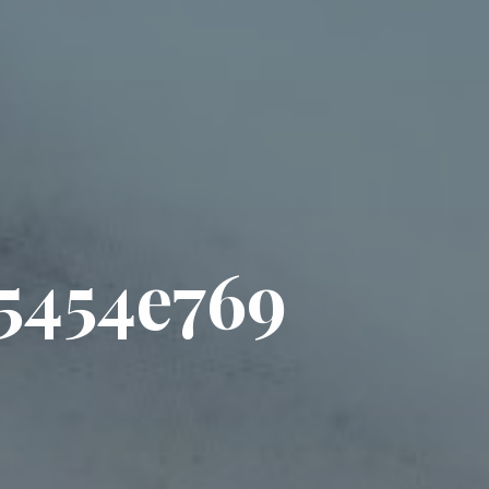
5
4
5
4
e
7
6
9