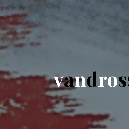
v
a
n
d
r
o
s