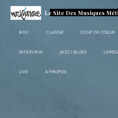
Aller
au
Le Site Des Musiques Mét
contenu
B.O.F.
CLASSIK
COUP DE COEUR
INTERVIEW
JAZZ / BLUES
LIVRES
LIVE
A PROPOS