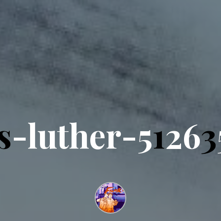
s
-
l
u
t
h
e
r
-
5
1
2
6
3