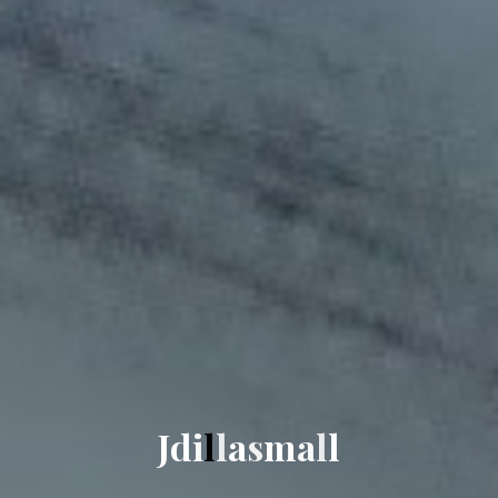
J
d
i
l
l
a
s
m
a
l
l