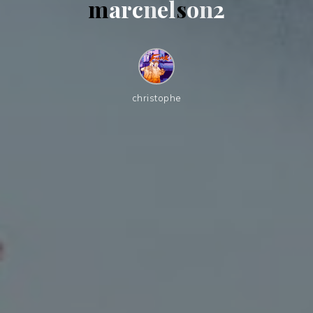
m
a
r
c
n
e
l
s
o
n
2
christophe