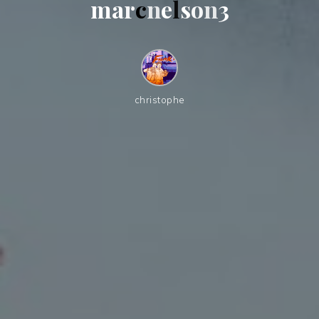
m
a
r
c
n
e
l
s
o
n
3
christophe