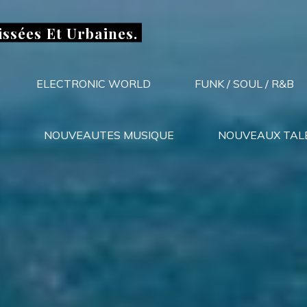
issées Et Urbaines.
ELECTRONIC WORLD
FUNK / SOUL / R&B
NOUVEAUTES MUSIQUE
NOUVEAUX TAL