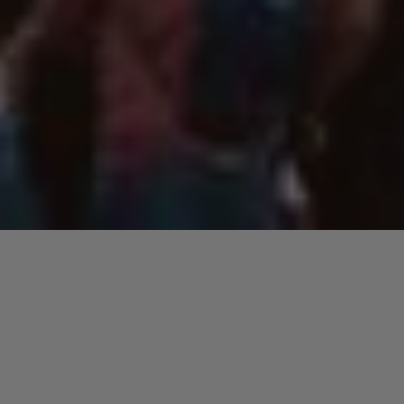
En 2008, le groupe de Bristol se produisait dans ce f
Le
festival de Glastonbury
, appelé officiellement «
Performing Arts »
, est un des plus grands festiva
monde. Le festival, se tenant en Angleterre, est lar