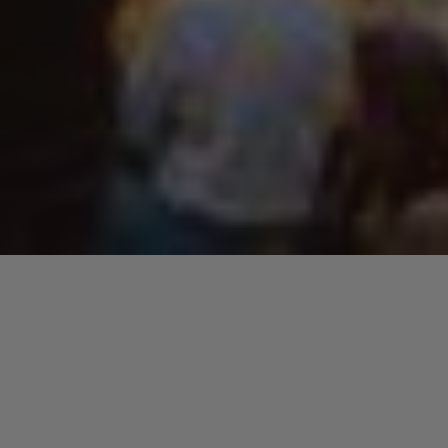
ameux festival…
Glastonbury Festival of Contemporary
ls de musique et d’art du spectacle du
gement connu pour sa musique pop hippie