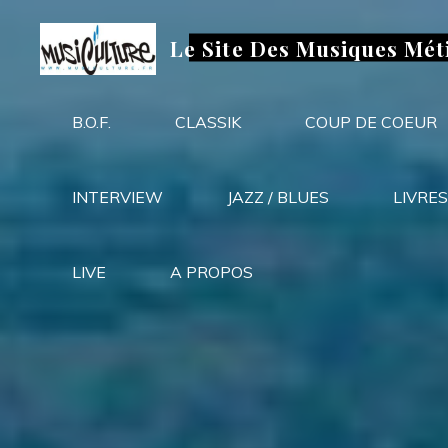
Aller
au
Le Site Des Musiques Mét
contenu
B.O.F.
CLASSIK
COUP DE COEUR
INTERVIEW
JAZZ / BLUES
LIVRES
LIVE
A PROPOS