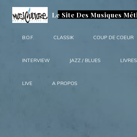
Aller
au
Le Site Des Musiques Mét
contenu
B.O.F.
CLASSIK
COUP DE COEUR
INTERVIEW
JAZZ / BLUES
LIVRES
LIVE
A PROPOS