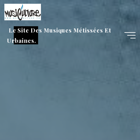
Aller
au
contenu
Le Site Des Musiques Métissées Et
Urbaines.