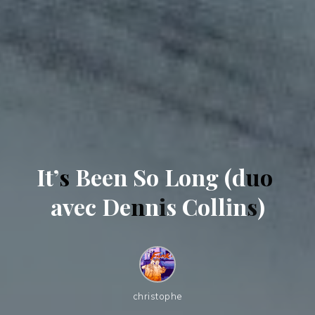
I
t
’
s
B
e
e
n
S
o
L
o
n
g
(
d
u
o
a
v
e
c
D
e
n
n
i
s
C
o
l
l
i
n
s
)
christophe