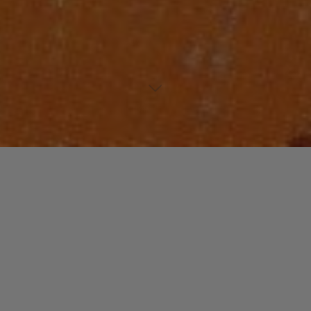
Lecteur
00:00
00:00
audio
It’s Been So Long (duo avec Dennis Collins)
tiré de
A Lot Of
Love
par Melba Moore. Piste 1.
Laisser un commentaire
Votre adresse e-mail ne sera pas publiée.
Les champs
obligatoires sont indiqués avec
*