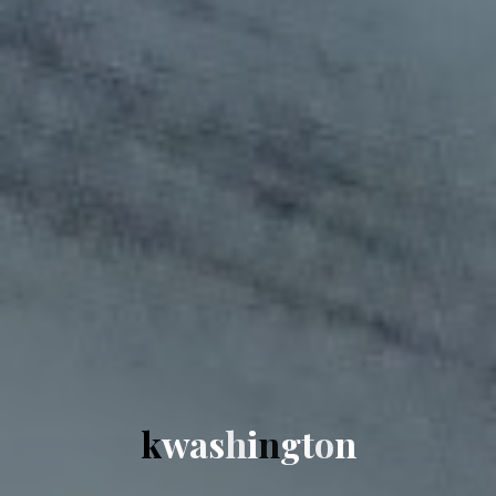
k
w
a
s
h
i
n
g
t
o
n