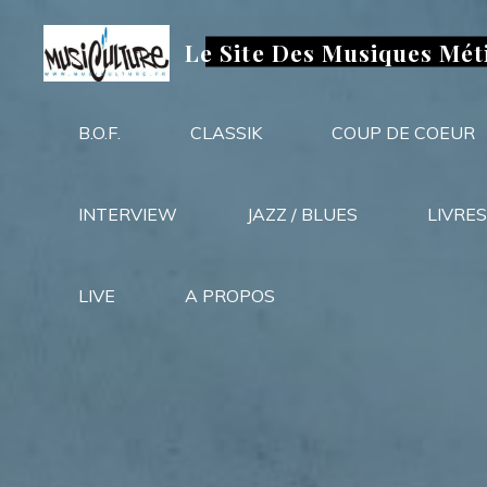
Aller
au
Le Site Des Musiques Mét
contenu
B.O.F.
CLASSIK
COUP DE COEUR
INTERVIEW
JAZZ / BLUES
LIVRES
LIVE
A PROPOS