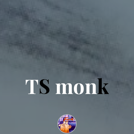
T
S
m
o
n
k
n