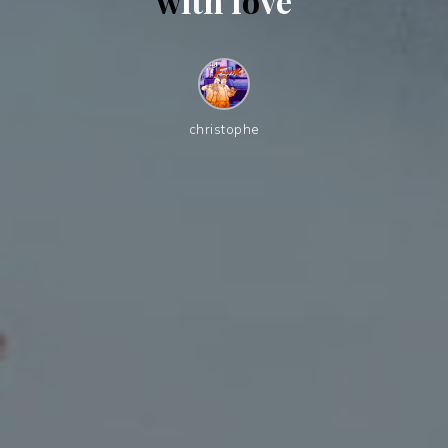
w
i
t
h
l
o
v
e
christophe