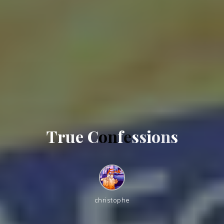
T
r
u
e
C
o
n
f
e
s
s
i
o
n
s
christophe