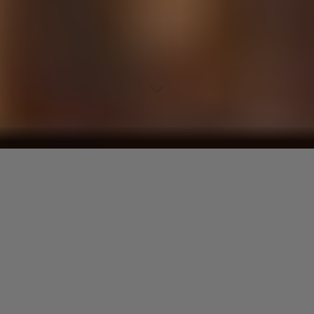
Lecteur
00:00
00:00
audio
True Confessions
tiré de
Fast food funkateers
par Slapback.
Date de sortie : 1992. Piste 7. Genre : Funk.
Laisser un commentaire
Votre adresse e-mail ne sera pas publiée.
Les champs
obligatoires sont indiqués avec
*