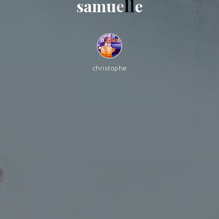
s
a
m
u
e
l
l
e
christophe