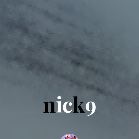
n
i
c
k
9