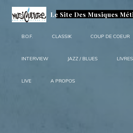
Aller
au
Le Site Des Musiques Mét
contenu
B.O.F.
CLASSIK
COUP DE COEUR
INTERVIEW
JAZZ / BLUES
LIVRES
LIVE
A PROPOS