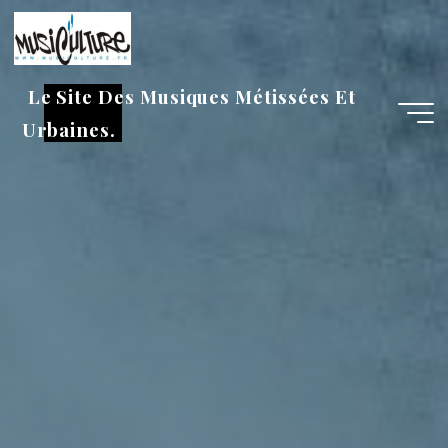
Aller
au
contenu
Le Site Des Musiques Métissées Et
Urbaines.