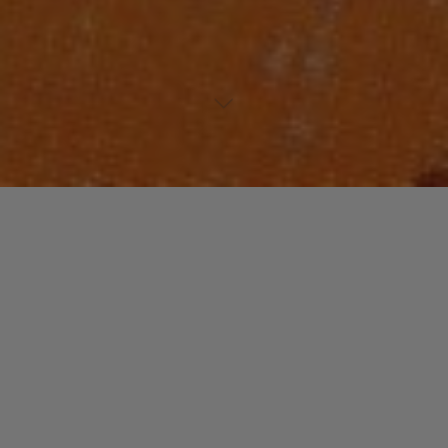
Lecteur
00:00
00:00
audio
09 Good Times
.
Laisser un commentaire
Votre adresse e-mail ne sera pas publiée.
Les champs
obligatoires sont indiqués avec
*