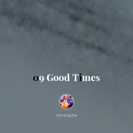
0
9
G
o
o
d
T
i
m
e
s
christophe