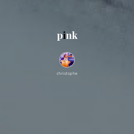
p
i
n
k
christophe