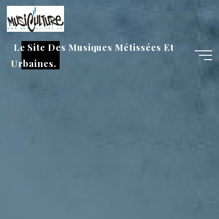
Aller
au
contenu
Le Site Des Musiques Métissées Et
Urbaines.