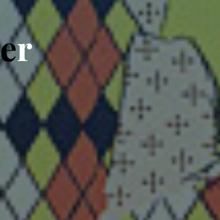
t
e
r