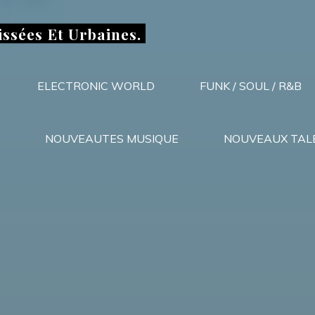
issées Et Urbaines.
ELECTRONIC WORLD
FUNK / SOUL / R&B
NOUVEAUTES MUSIQUE
NOUVEAUX TAL