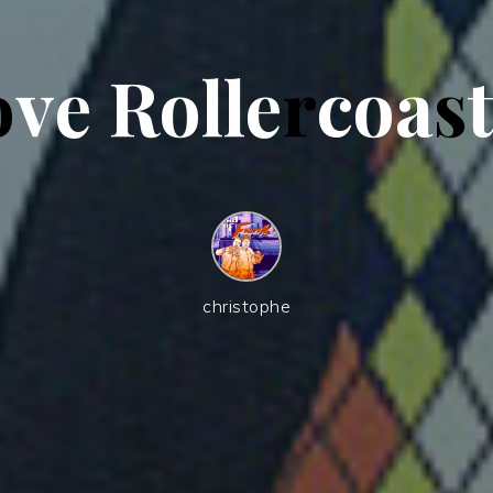
o
v
e
R
o
l
l
e
r
c
o
a
s
christophe