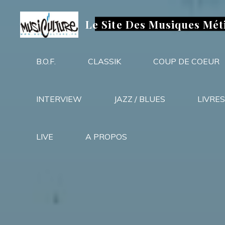
Aller
au
Le Site Des Musiques Mét
contenu
B.O.F.
CLASSIK
COUP DE COEUR
INTERVIEW
JAZZ / BLUES
LIVRES
LIVE
A PROPOS