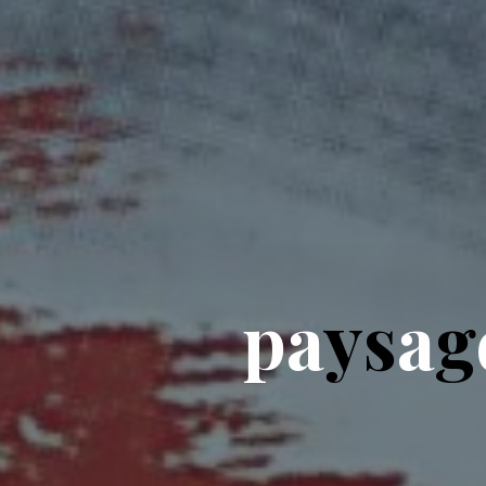
p
a
y
s
a
g