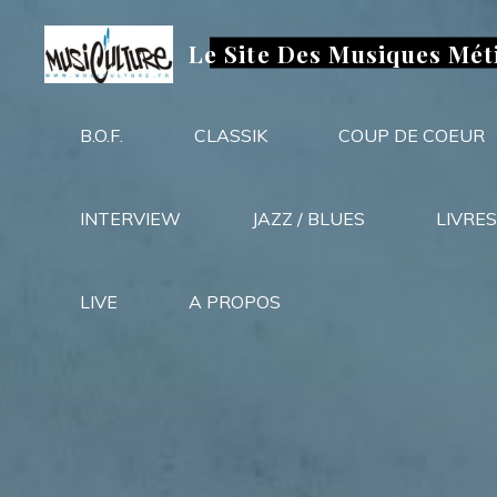
Aller
au
Le Site Des Musiques Mét
contenu
B.O.F.
CLASSIK
COUP DE COEUR
INTERVIEW
JAZZ / BLUES
LIVRES
LIVE
A PROPOS