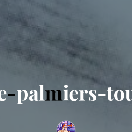
e
-
p
a
l
m
i
e
r
s
-
t
o