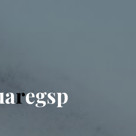
u
a
r
e
g
s
p