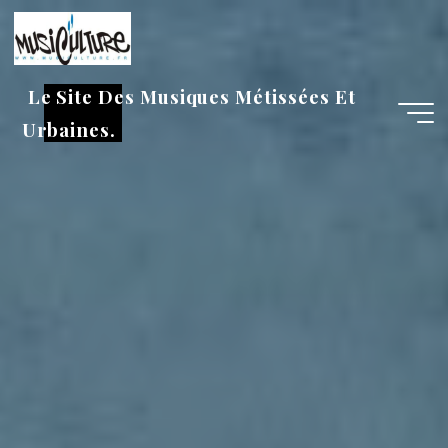
Aller
au
contenu
Le Site Des Musiques Métissées Et
Urbaines.