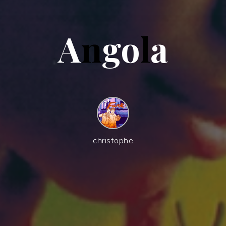
A
n
g
o
l
a
christophe