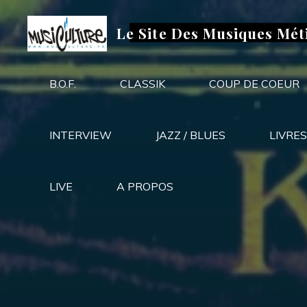
Aller
au
Le Site Des Musiques Mét
contenu
B.O.F.
CLASSIK
COUP DE COEUR
INTERVIEW
JAZZ / BLUES
LIVRES
LIVE
A PROPOS