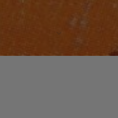
Lecteur
00:00
00:00
audio
Ghost
tiré de
Ghosts
par Pale Grey. Date de sortie : 2017. Piste
1 sur 4. Genre : Pop
Laisser un commentaire
Votre adresse e-mail ne sera pas publiée.
Les champs
obligatoires sont indiqués avec
*