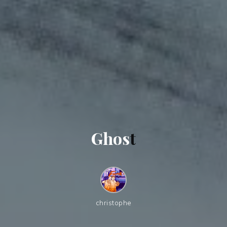
G
h
o
s
t
christophe