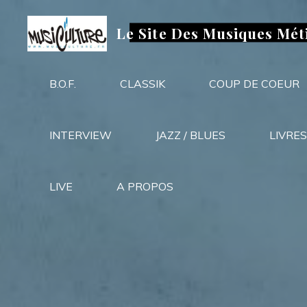
Aller
au
Le Site Des Musiques Mét
contenu
B.O.F.
CLASSIK
COUP DE COEUR
INTERVIEW
JAZZ / BLUES
LIVRES
LIVE
A PROPOS