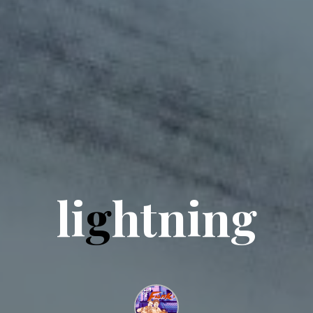
l
i
g
h
t
n
i
n
g