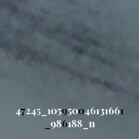
4
7
2
4
5
_
1
0
5
9
5
0
0
4
6
1
3
1
6
6
1
_
9
8
6
1
8
8
_
n