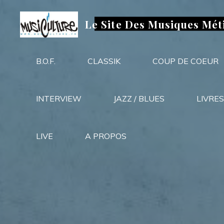
Aller
au
Le Site Des Musiques Mét
contenu
B.O.F.
CLASSIK
COUP DE COEUR
INTERVIEW
JAZZ / BLUES
LIVRES
LIVE
A PROPOS