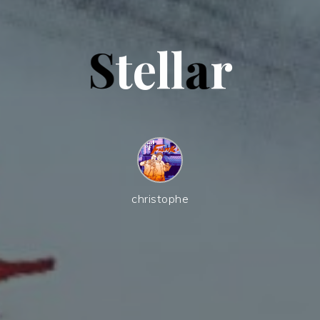
S
t
e
l
l
a
r
christophe