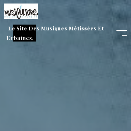
Aller
au
contenu
Le Site Des Musiques Métissées Et
Urbaines.