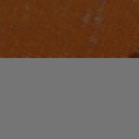
Lecteur
00:00
00:00
audio
Isamu Y’Apu
tiré de
Awana W’africa
par Pierre Akendengue.
Laisser un commentaire
Votre adresse e-mail ne sera pas publiée.
Les champs
obligatoires sont indiqués avec
*