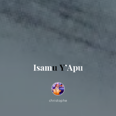
I
s
a
m
u
Y
’
A
p
u
christophe