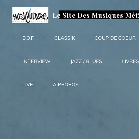
Aller
au
Le Site Des Musiques Mét
contenu
B.O.F.
CLASSIK
COUP DE COEUR
INTERVIEW
JAZZ / BLUES
LIVRES
LIVE
A PROPOS