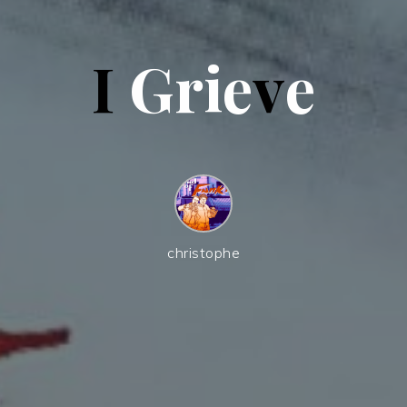
I
G
r
i
e
v
e
christophe