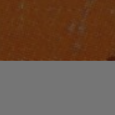
Lecteur
00:00
00:00
audio
Stranger In Moscow
tiré de
HIStory: Greatest Hits, Vol. 1 [Disc
2]
par Michael Jackson. Date de sortie : 1995. Piste 3 sur 15.
Genre : Pop.
Laisser un commentaire