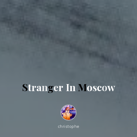
S
t
r
a
n
g
e
r
I
n
M
o
s
c
o
w
christophe