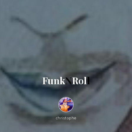
F
u
n
k
N
R
o
l
l
christophe