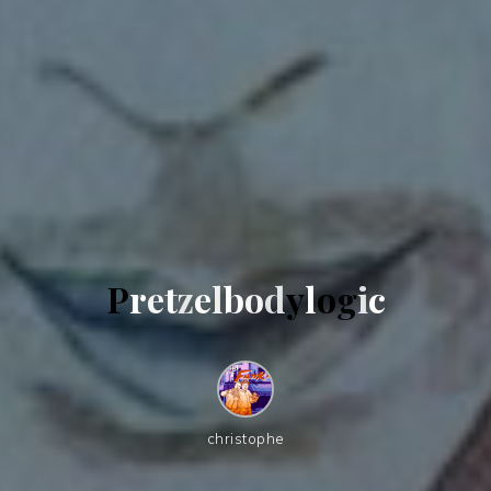
P
r
e
t
z
e
l
b
o
d
y
l
o
g
i
c
christophe