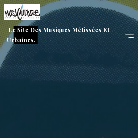
Aller
au
contenu
Le Site Des Musiques Métissées Et
Urbaines.