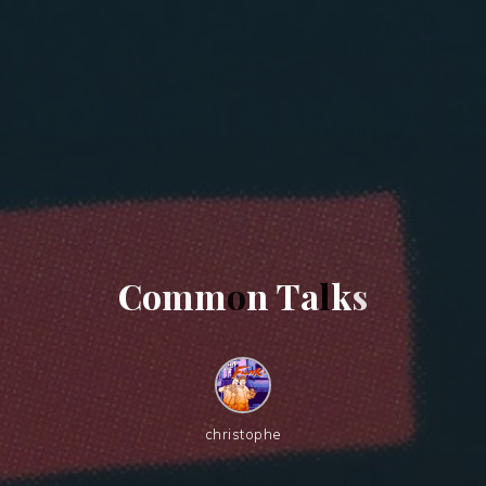
C
o
m
m
o
n
T
a
l
k
s
christophe