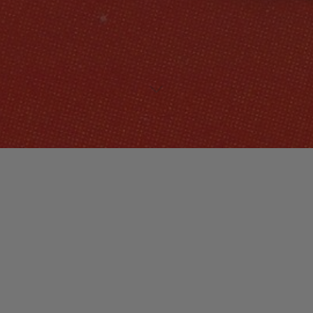
Lecteur
00:00
00:00
audio
Common Talks
tiré de
Celebration 2001 [Disc 3]
par Prince.
Date de sortie : 2001. Piste 10. Genre : R&B.
Laisser un commentaire
Votre adresse e-mail ne sera pas publiée.
Les champs
obligatoires sont indiqués avec
*