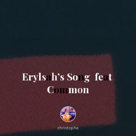
E
r
y
l
s
a
h
’
s
S
o
n
g
f
e
a
t
C
o
m
m
o
n
christophe