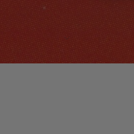
Lecteur
00:00
00:00
audio
Erylsah’s Song feat Common
tiré de
Celebration 2001 [Disc 3]
par Prince. Date de sortie : 2001. Piste 12. Genre : R&B.
Laisser un commentaire
Votre adresse e-mail ne sera pas publiée.
Les champs
obligatoires sont indiqués avec
*