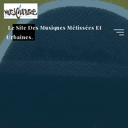
Aller
au
contenu
Le Site Des Musiques Métissées Et
Urbaines.