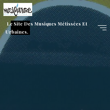
Aller
au
contenu
Le Site Des Musiques Métissées Et
Urbaines.