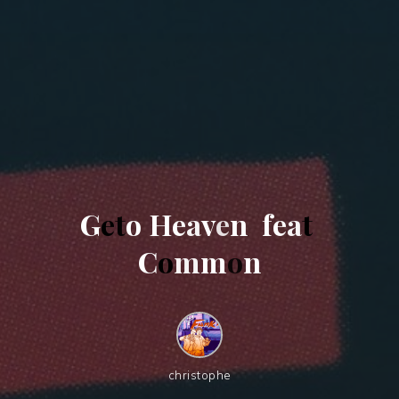
G
e
t
o
H
e
a
v
e
n
f
e
a
t
C
o
m
m
o
n
christophe