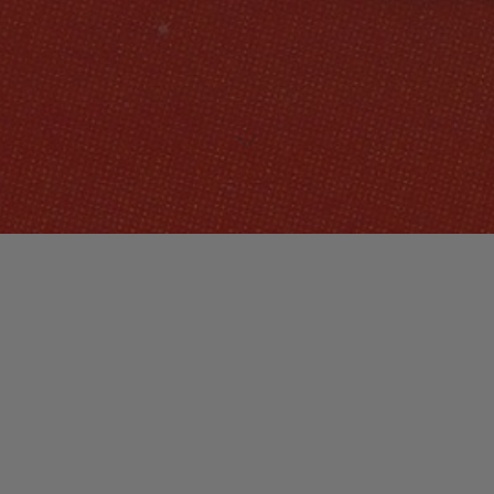
Lecteur
00:00
00:00
audio
Geto Heaven feat Common
tiré de
Celebration 2001 [Disc 3]
par Prince. Date de sortie : 2001. Piste 11. Genre : R&B.
Laisser un commentaire
Votre adresse e-mail ne sera pas publiée.
Les champs
obligatoires sont indiqués avec
*