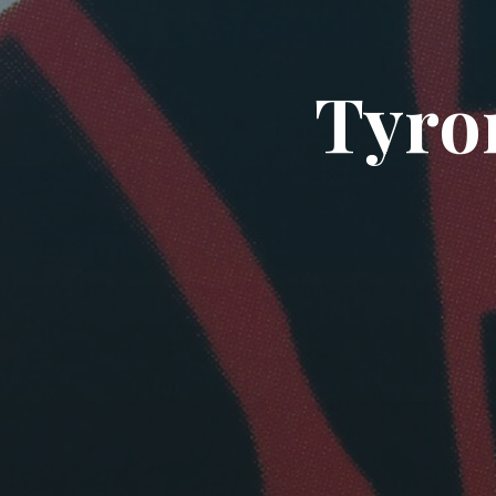
T
y
r
o