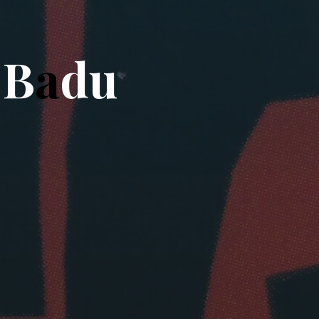
B
a
d
u