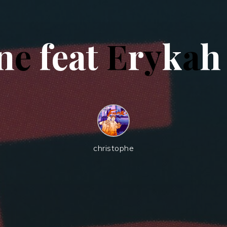
n
e
f
e
a
t
E
r
y
k
a
h
christophe