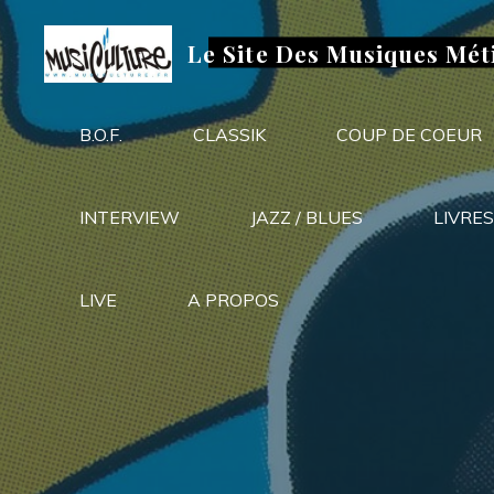
Aller
au
Le Site Des Musiques Mét
contenu
B.O.F.
CLASSIK
COUP DE COEUR
INTERVIEW
JAZZ / BLUES
LIVRES
LIVE
A PROPOS