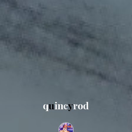
q
u
i
n
c
y
r
o
d