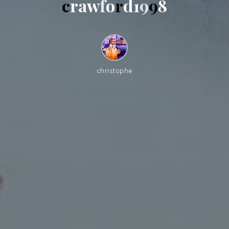
c
r
a
w
f
o
r
d
1
9
9
8
christophe