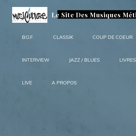
Aller
au
Le Site Des Musiques Mét
contenu
B.O.F.
CLASSIK
COUP DE COEUR
INTERVIEW
JAZZ / BLUES
LIVRES
LIVE
A PROPOS