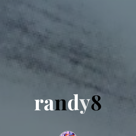
r
a
n
d
y
8