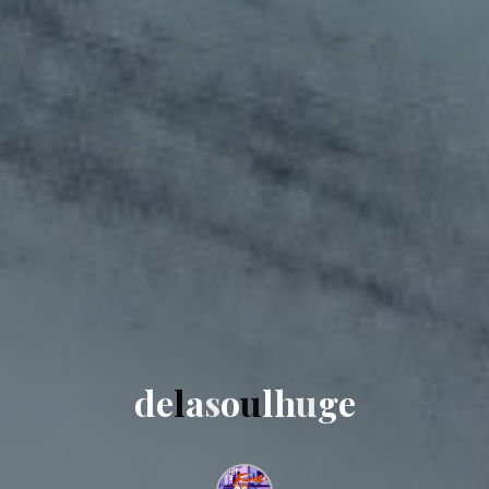
d
e
l
a
s
o
u
l
h
u
g
e